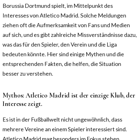
Borussia Dortmund spielt, im Mittelpunkt des
Interesses von Atletico Madrid. Solche Meldungen
ziehen oft die Aufmerksamkeit von Fans und Medien
auf sich, und es gibt zahlreiche Missverständnisse dazu,
was das für den Spieler, den Verein und die Liga
bedeuten könnte. Hier sind einige Mythen und die
entsprechenden Fakten, die helfen, die Situation
besser zu verstehen.
Mythos: Atletico Madrid ist der einzige Klub, der
Interesse zeigt.
Es ist in der Fußballwelt nicht ungewöhnlich, dass
mehrere Vereine an einem Spieler interessiert sind.
Atletico Madrid mag besonders im Fokus stehen,