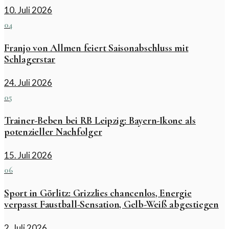
10. Juli 2026
04
Franjo von Allmen feiert Saisonabschluss mit
Schlagerstar
24. Juli 2026
05
Trainer-Beben bei RB Leipzig: Bayern-Ikone als
potenzieller Nachfolger
15. Juli 2026
06
Sport in Görlitz: Grizzlies chancenlos, Energie
verpasst Faustball-Sensation, Gelb-Weiß abgestiegen
2. Juli 2026