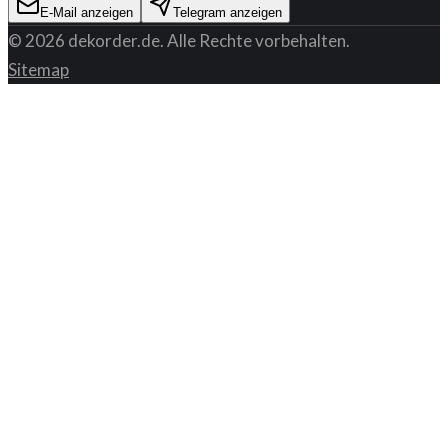
E-Mail anzeigen
Telegram anzeigen
©
2026
dekorder.de
. Alle Rechte vorbehalten.
Sitemap