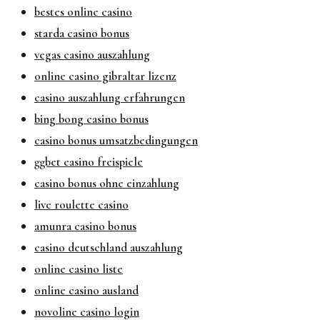
bestes online casino
starda casino bonus
vegas casino auszahlung
online casino gibraltar lizenz
casino auszahlung erfahrungen
bing bong casino bonus
casino bonus umsatzbedingungen
ggbet casino freispiele
casino bonus ohne einzahlung
live roulette casino
amunra casino bonus
casino deutschland auszahlung
online casino liste
online casino ausland
novoline casino login