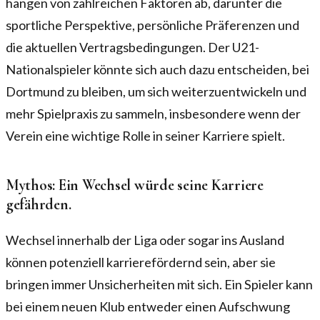
hängen von zahlreichen Faktoren ab, darunter die
sportliche Perspektive, persönliche Präferenzen und
die aktuellen Vertragsbedingungen. Der U21-
Nationalspieler könnte sich auch dazu entscheiden, bei
Dortmund zu bleiben, um sich weiterzuentwickeln und
mehr Spielpraxis zu sammeln, insbesondere wenn der
Verein eine wichtige Rolle in seiner Karriere spielt.
Mythos: Ein Wechsel würde seine Karriere
gefährden.
Wechsel innerhalb der Liga oder sogar ins Ausland
können potenziell karrierefördernd sein, aber sie
bringen immer Unsicherheiten mit sich. Ein Spieler kann
bei einem neuen Klub entweder einen Aufschwung