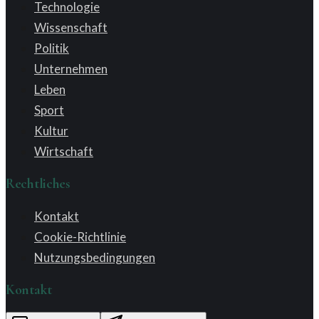
Technologie
Wissenschaft
Politik
Unternehmen
Leben
Sport
Kultur
Wirtschaft
Rechtliches
Kontakt
Cookie-Richtlinie
Nutzungsbedingungen
Kontakt