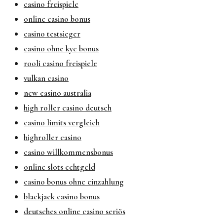
casino freispiele
online casino bonus
casino testsieger
casino ohne kyc bonus
rooli casino freispiele
vulkan casino
new casino australia
high roller casino deutsch
casino limits vergleich
highroller casino
casino willkommensbonus
online slots echtgeld
casino bonus ohne einzahlung
blackjack casino bonus
deutsches online casino seriös