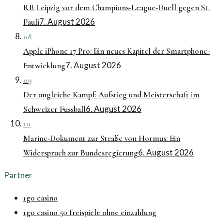
RB Leipzig vor dem Champions-League-Duell gegen St.
7. August 2026
Pauli
08
Apple iPhone 17 Pro: Ein neues Kapitel der Smartphone-
7. August 2026
Entwicklung
09
Der ungleiche Kampf: Aufstieg und Meisterschaft im
6. August 2026
Schweizer Fussball
10
Marine-Dokument zur Straße von Hormus: Ein
6. August 2026
Widerspruch zur Bundesregierung
Partner
1go casino
1go casino 50 freispiele ohne einzahlung