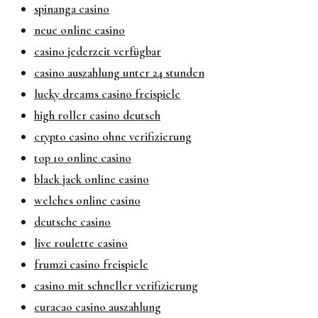
spinanga casino
neue online casino
casino jederzeit verfügbar
casino auszahlung unter 24 stunden
lucky dreams casino freispiele
high roller casino deutsch
crypto casino ohne verifizierung
top 10 online casino
black jack online casino
welches online casino
deutsche casino
live roulette casino
frumzi casino freispiele
casino mit schneller verifizierung
curacao casino auszahlung