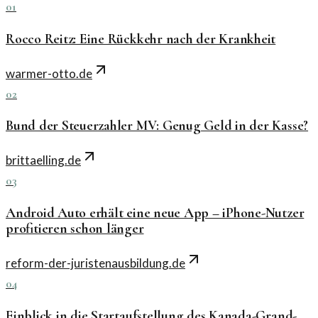
01
Rocco Reitz: Eine Rückkehr nach der Krankheit
warmer-otto.de
02
Bund der Steuerzahler MV: Genug Geld in der Kasse?
brittaelling.de
03
Android Auto erhält eine neue App – iPhone-Nutzer
profitieren schon länger
reform-der-juristenausbildung.de
04
Einblick in die Startaufstellung des Kanada-Grand-