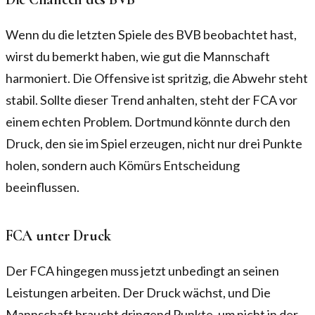
Wenn du die letzten Spiele des BVB beobachtet hast,
wirst du bemerkt haben, wie gut die Mannschaft
harmoniert. Die Offensive ist spritzig, die Abwehr steht
stabil. Sollte dieser Trend anhalten, steht der FCA vor
einem echten Problem. Dortmund könnte durch den
Druck, den sie im Spiel erzeugen, nicht nur drei Punkte
holen, sondern auch Kömürs Entscheidung
beeinflussen.
FCA unter Druck
Der FCA hingegen muss jetzt unbedingt an seinen
Leistungen arbeiten. Der Druck wächst, und Die
Mannschaft braucht dringend Punkte, um nicht in der