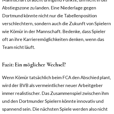
Abstiegszone zu landen. Eine Niederlage gegen
Dortmund könnte nicht nur die Tabellenposition
verschlechtern, sondern auch die Zukunft von Spielern
wie Kömür in der Mannschaft. Bedenke, dass Spieler
oft an ihre Karrieremöglichkeiten denken, wenn das
Team nicht läuft.
Fazit: Ein möglicher Wechsel?
Wenn Kömür tatsächlich beim FCA den Abschied plant,
wird der BVB als vermeintlicher neuer Arbeitgeber
immer realistischer. Das Zusammenspiel zwischen ihm
und den Dortmunder Spielern könnte innovativ und
spannend sein. Die nächsten Spiele werden also nicht