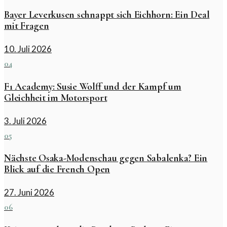
Bayer Leverkusen schnappt sich Eichhorn: Ein Deal
mit Fragen
10. Juli 2026
04
F1 Academy: Susie Wolff und der Kampf um
Gleichheit im Motorsport
3. Juli 2026
05
Nächste Osaka-Modenschau gegen Sabalenka? Ein
Blick auf die French Open
27. Juni 2026
06