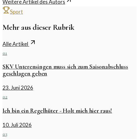
Weitere Artikel des Autors
Sport
Mehr aus dieser Rubrik
Alle Artikel
01
SKV Unterensingen muss sich zum Saisonabschluss
geschlagen geben
23. Juni 2026
02
Ich bin ein Regelhüter - Holt mich hier raus!
10. Juli 2026
03