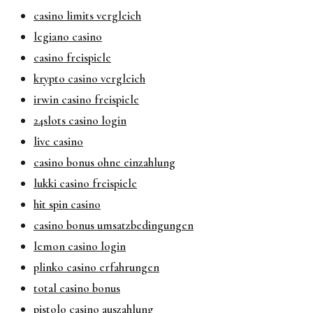
casino limits vergleich
legiano casino
casino freispiele
krypto casino vergleich
irwin casino freispiele
24slots casino login
live casino
casino bonus ohne einzahlung
lukki casino freispiele
hit spin casino
casino bonus umsatzbedingungen
lemon casino login
plinko casino erfahrungen
total casino bonus
pistolo casino auszahlung