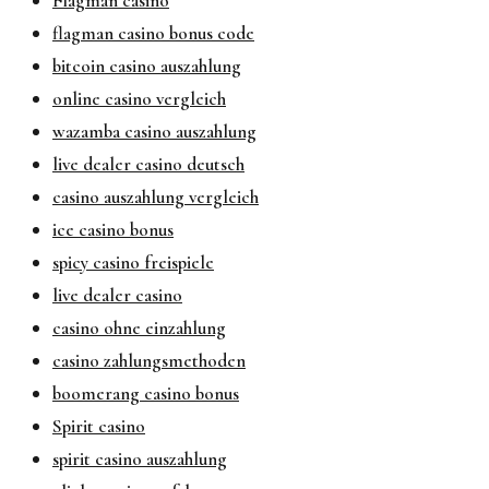
Flagman casino
flagman casino bonus code
bitcoin casino auszahlung
online casino vergleich
wazamba casino auszahlung
live dealer casino deutsch
casino auszahlung vergleich
ice casino bonus
spicy casino freispiele
live dealer casino
casino ohne einzahlung
casino zahlungsmethoden
boomerang casino bonus
Spirit casino
spirit casino auszahlung