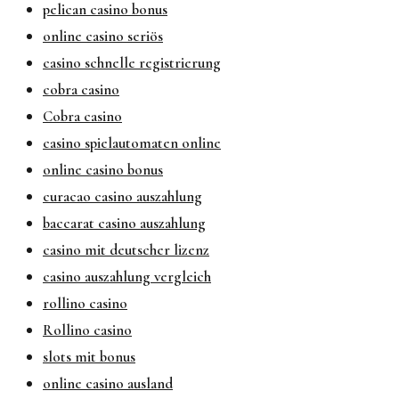
pelican casino bonus
online casino seriös
casino schnelle registrierung
cobra casino
Cobra casino
casino spielautomaten online
online casino bonus
curacao casino auszahlung
baccarat casino auszahlung
casino mit deutscher lizenz
casino auszahlung vergleich
rollino casino
Rollino casino
slots mit bonus
online casino ausland