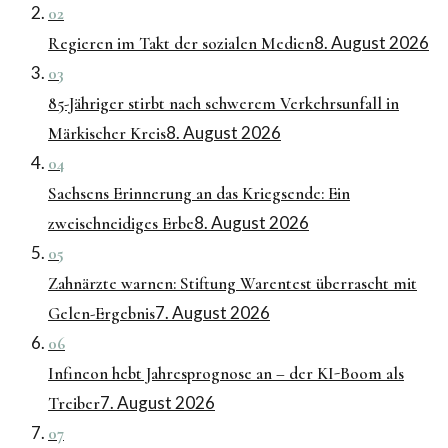
02
8. August 2026
Regieren im Takt der sozialen Medien
03
85-Jähriger stirbt nach schwerem Verkehrsunfall in
8. August 2026
Märkischer Kreis
04
Sachsens Erinnerung an das Kriegsende: Ein
8. August 2026
zweischneidiges Erbe
05
Zahnärzte warnen: Stiftung Warentest überrascht mit
7. August 2026
Gelen-Ergebnis
06
Infineon hebt Jahresprognose an – der KI-Boom als
7. August 2026
Treiber
07