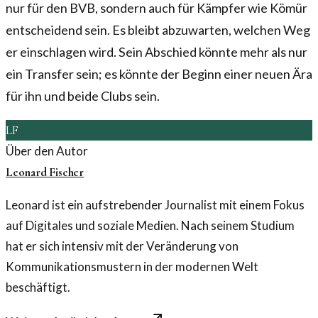
nur für den BVB, sondern auch für Kämpfer wie Kömür
entscheidend sein. Es bleibt abzuwarten, welchen Weg
er einschlagen wird. Sein Abschied könnte mehr als nur
ein Transfer sein; es könnte der Beginn einer neuen Ära
für ihn und beide Clubs sein.
LF
Über den Autor
Leonard Fischer
Leonard ist ein aufstrebender Journalist mit einem Fokus
auf Digitales und soziale Medien. Nach seinem Studium
hat er sich intensiv mit der Veränderung von
Kommunikationsmustern in der modernen Welt
beschäftigt.