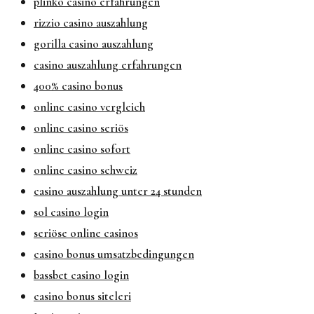
plinko casino erfahrungen
rizzio casino auszahlung
gorilla casino auszahlung
casino auszahlung erfahrungen
400% casino bonus
online casino vergleich
online casino seriös
online casino sofort
online casino schweiz
casino auszahlung unter 24 stunden
sol casino login
seriöse online casinos
casino bonus umsatzbedingungen
bassbet casino login
casino bonus siteleri