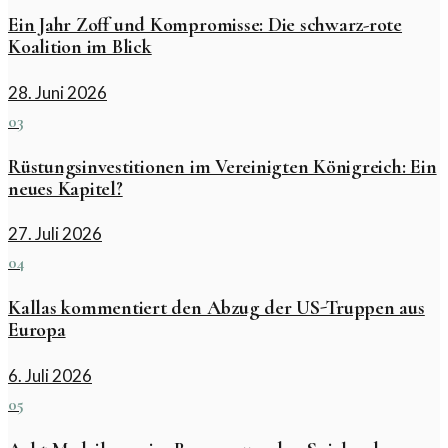
Ein Jahr Zoff und Kompromisse: Die schwarz-rote
Koalition im Blick
28. Juni 2026
03
Rüstungsinvestitionen im Vereinigten Königreich: Ein
neues Kapitel?
27. Juli 2026
04
Kallas kommentiert den Abzug der US-Truppen aus
Europa
6. Juli 2026
05