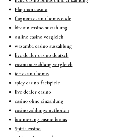
neue casino bonus ohne einzahlung
Flagman casino
flagman casino bonus code
bitcoin casino auszahlung
online casino vergleich
wazamba casino auszahlung
live dealer casino deutsch
casino auszahlung vergleich
ice casino bonus
spicy casino freispiele
live dealer casino
casino ohne einzahlung
casino zahlungsmethoden
boomerang casino bonus
Spirit casino