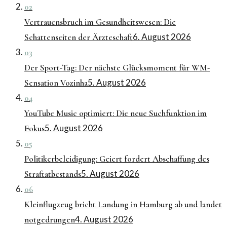
02
Vertrauensbruch im Gesundheitswesen: Die
6. August 2026
Schattenseiten der Ärzteschaft
03
Der Sport-Tag: Der nächste Glücksmoment für WM-
5. August 2026
Sensation Vozinha
04
YouTube Music optimiert: Die neue Suchfunktion im
5. August 2026
Fokus
05
Politikerbeleidigung: Geiert fordert Abschaffung des
5. August 2026
Straftatbestands
06
Kleinflugzeug bricht Landung in Hamburg ab und landet
4. August 2026
notgedrungen