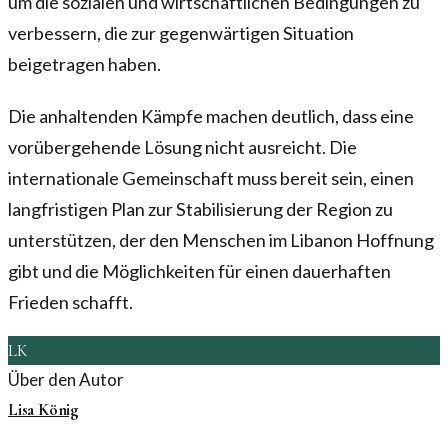
um die sozialen und wirtschaftlichen Bedingungen zu
verbessern, die zur gegenwärtigen Situation
beigetragen haben.
Die anhaltenden Kämpfe machen deutlich, dass eine
vorübergehende Lösung nicht ausreicht. Die
internationale Gemeinschaft muss bereit sein, einen
langfristigen Plan zur Stabilisierung der Region zu
unterstützen, der den Menschen im Libanon Hoffnung
gibt und die Möglichkeiten für einen dauerhaften
Frieden schafft.
LK
Über den Autor
Lisa König