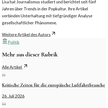
Lisa hat Journalismus studiert und berichtet seit fünf
Jahren über Trends in der Popkultur. Ihre Artikel
verbinden Unterhaltung mit tiefgründiger Analyse
gesellschaftlicher Phänomene.
Weitere Artikel des Autors
Politik
Mehr aus dieser Rubrik
Alle Artikel
01
Kritische Zeiten für die europäische Luftfahrtbranche
26. Juli 2026
02