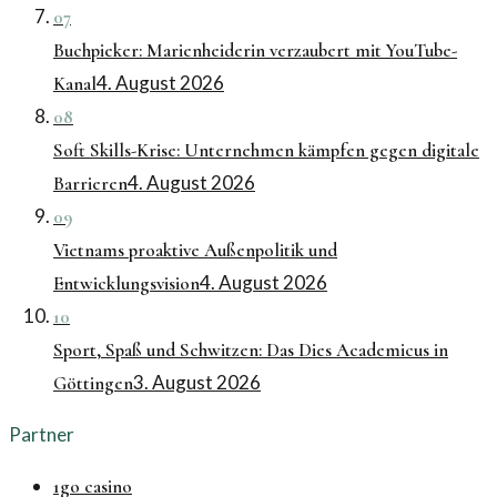
07
Buchpieker: Marienheiderin verzaubert mit YouTube-
4. August 2026
Kanal
08
Soft Skills-Krise: Unternehmen kämpfen gegen digitale
4. August 2026
Barrieren
09
Vietnams proaktive Außenpolitik und
4. August 2026
Entwicklungsvision
10
Sport, Spaß und Schwitzen: Das Dies Academicus in
3. August 2026
Göttingen
Partner
1go casino