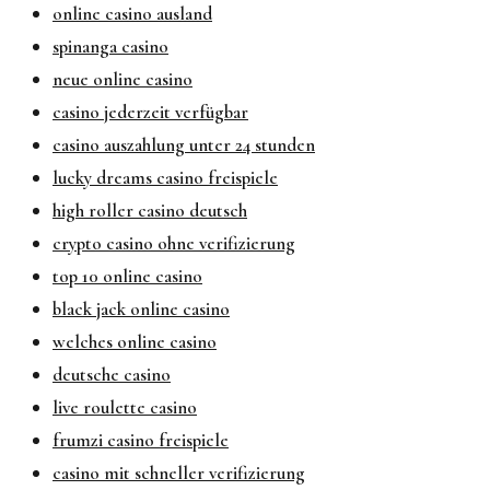
online casino ausland
spinanga casino
neue online casino
casino jederzeit verfügbar
casino auszahlung unter 24 stunden
lucky dreams casino freispiele
high roller casino deutsch
crypto casino ohne verifizierung
top 10 online casino
black jack online casino
welches online casino
deutsche casino
live roulette casino
frumzi casino freispiele
casino mit schneller verifizierung