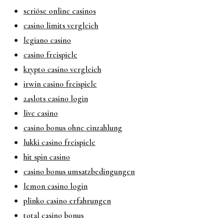
seriöse online casinos
casino limits vergleich
legiano casino
casino freispiele
krypto casino vergleich
irwin casino freispiele
24slots casino login
live casino
casino bonus ohne einzahlung
lukki casino freispiele
hit spin casino
casino bonus umsatzbedingungen
lemon casino login
plinko casino erfahrungen
total casino bonus