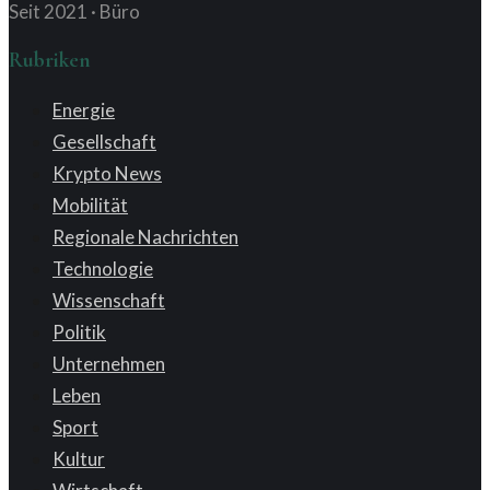
Seit 2021
·
Büro
Rubriken
Energie
Gesellschaft
Krypto News
Mobilität
Regionale Nachrichten
Technologie
Wissenschaft
Politik
Unternehmen
Leben
Sport
Kultur