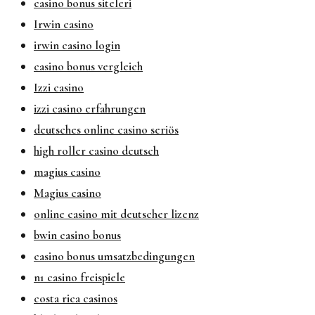
casino bonus siteleri
Irwin casino
irwin casino login
casino bonus vergleich
Izzi casino
izzi casino erfahrungen
deutsches online casino seriös
high roller casino deutsch
magius casino
Magius casino
online casino mit deutscher lizenz
bwin casino bonus
casino bonus umsatzbedingungen
n1 casino freispiele
costa rica casinos