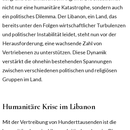
nicht nur eine humanitäre Katastrophe, sondern auch
ein politisches Dilemma. Der Libanon, ein Land, das
bereits unter den Folgen wirtschaftlicher Turbulenzen
und politischer Instabilität leidet, steht nun vor der
Herausforderung, eine wachsende Zahl von
Vertriebenen zu unterstützen. Diese Dynamik
verstärkt die ohnehin bestehenden Spannungen
zwischen verschiedenen politischen und religiösen
Gruppen im Land.
Humanitäre Krise im Libanon
Mit der Vertreibung von Hunderttausenden ist die