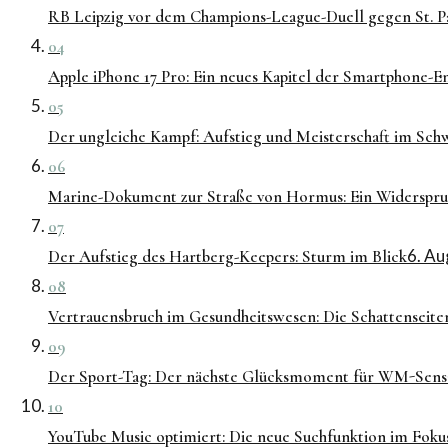
RB Leipzig vor dem Champions-League-Duell gegen St. Pa
04
Apple iPhone 17 Pro: Ein neues Kapitel der Smartphone-E
05
Der ungleiche Kampf: Aufstieg und Meisterschaft im Schw
06
Marine-Dokument zur Straße von Hormus: Ein Widerspru
07
6. A
Der Aufstieg des Hartberg-Keepers: Sturm im Blick
08
Vertrauensbruch im Gesundheitswesen: Die Schattenseite
09
Der Sport-Tag: Der nächste Glücksmoment für WM-Sensa
10
YouTube Music optimiert: Die neue Suchfunktion im Foku