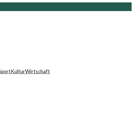
Sport
Kultur
Wirtschaft