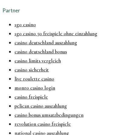
Partner
1go casino
1go casino 50 freispiele ohne einzahlung
casino deutschland auszahlung
casino deutschland bonus
casino limits vergleich
casino sicherheit
live roulette casino
monro casino login
casino freispiele
pelican casino auszahlung
casino bonus umsatzbedingungen
revolution casino freispiele
national casino auszahlung