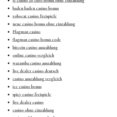
f1 casino 20 euro bonus ohne einzahlung
baden baden casino bonus
robocat casino freispiele
neue casino bonus ohne einzahlung
Flagman casino
flagman casino bonus code
bitcoin casino auszahlung
online casino vergleich
wazamba casino auszahlung
live dealer casino deutsch
casino auszahlung vergleich
ice casino bonus
spicy casino freispiele
live dealer casino
casino ohne einzahlung