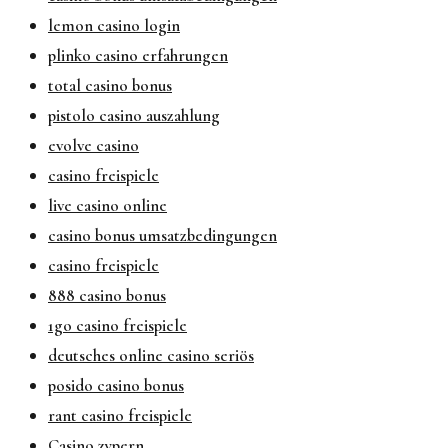
lemon casino login
plinko casino erfahrungen
total casino bonus
pistolo casino auszahlung
evolve casino
casino freispiele
live casino online
casino bonus umsatzbedingungen
casino freispiele
888 casino bonus
1go casino freispiele
deutsches online casino seriös
posido casino bonus
rant casino freispiele
Casino zypern