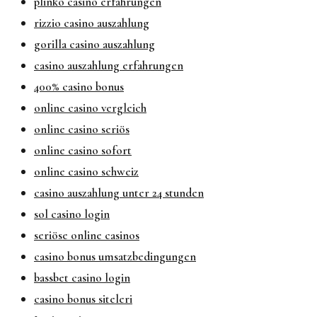
plinko casino erfahrungen
rizzio casino auszahlung
gorilla casino auszahlung
casino auszahlung erfahrungen
400% casino bonus
online casino vergleich
online casino seriös
online casino sofort
online casino schweiz
casino auszahlung unter 24 stunden
sol casino login
seriöse online casinos
casino bonus umsatzbedingungen
bassbet casino login
casino bonus siteleri