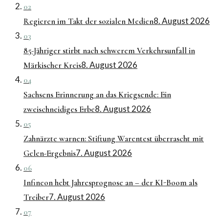
02
8. August 2026
Regieren im Takt der sozialen Medien
03
85-Jähriger stirbt nach schwerem Verkehrsunfall in
8. August 2026
Märkischer Kreis
04
Sachsens Erinnerung an das Kriegsende: Ein
8. August 2026
zweischneidiges Erbe
05
Zahnärzte warnen: Stiftung Warentest überrascht mit
7. August 2026
Gelen-Ergebnis
06
Infineon hebt Jahresprognose an – der KI-Boom als
7. August 2026
Treiber
07