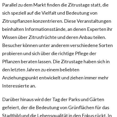
Parallel zu dem Markt finden die Zitrustage statt, die
sich speziell auf die Vielfalt und Bedeutung von
Zitruspflanzen konzentrieren. Diese Veranstaltungen
beinhalten Informationsstände, an denen Experten ihr
Wissen über Zitrusfrüchte und deren Anbau teilen.
Besucher können unter anderem verschiedene Sorten
probieren und sich über die richtige Pflege der
Pflanzen beraten lassen. Die Zitrustage haben sich in
den letzten Jahren zu einem beliebten
Anziehungspunkt entwickelt und ziehen immer mehr
Interessierte an.
Darüber hinaus wird der Tag der Parks und Gärten
gefeiert, der die Bedeutung von Grünflächen für das
Stadtbild und die Lebensqualität in den Fokus rückt. In