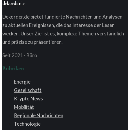
dekorder
de
Dekorder.de bietet fundierte Nachrichten und Analysen
zu aktuellen Ereignissen, die das Interesse der Leser
wecken. Unser Ziel ist es, komplexe Themen verständlich
und präzise zu präsentieren.
Seit 2021
·
Büro
Rubriken
Energie
Gesellschaft
Krypto News
Mobilität
Regionale Nachrichten
Technologie