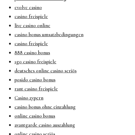
evolve casino
casino freispiele
live casino online
casino bonus umsatzbedingungen
casino freispiele
888 casino bonus
1go casino freispiele
deutsches online casino seriös
posido casino bonus
rant casino freispiele
Casino zypern
casino bonus ohne einzahlung
online casino bonus
avantgarde casino auszahlung
online casino seriös