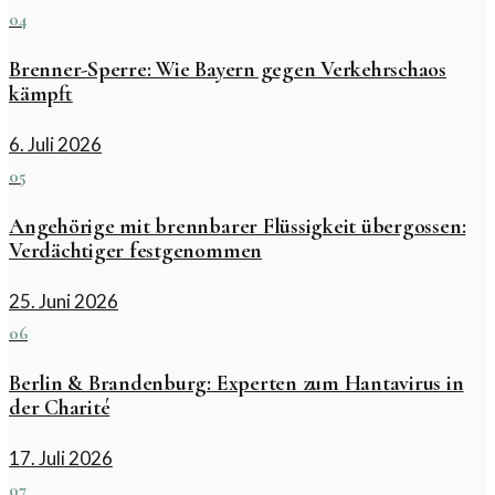
04
Brenner-Sperre: Wie Bayern gegen Verkehrschaos
kämpft
6. Juli 2026
05
Angehörige mit brennbarer Flüssigkeit übergossen:
Verdächtiger festgenommen
25. Juni 2026
06
Berlin & Brandenburg: Experten zum Hantavirus in
der Charité
17. Juli 2026
07