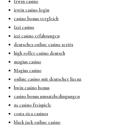
Irwin casino
irwin casino login
casino bonus vergleich
Izzi casino
izzi casino erfahrungen
deutsches online casino seriös
high roller casino deutsch
magius casino
Magius casino
online casino mit deutscher lizenz
bwin casino bonus
casino bonus umsatzbedingungen
n1 casino freispiele
costa rica casinos
black jack online casino