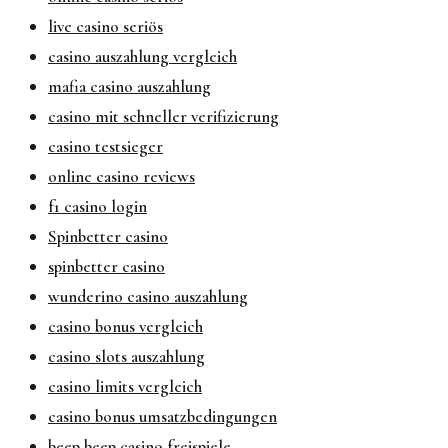
live casino seriös
casino auszahlung vergleich
mafia casino auszahlung
casino mit schneller verifizierung
casino testsieger
online casino reviews
f1 casino login
Spinbetter casino
spinbetter casino
wunderino casino auszahlung
casino bonus vergleich
casino slots auszahlung
casino limits vergleich
casino bonus umsatzbedingungen
beep beep casino freispiele