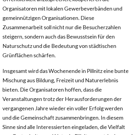
Organisatoren mit lokalen Gewerbeverbänden und
gemeinnützigen Organisationen. Diese
Zusammenarbeit soll nicht nur die Besucherzahlen
steigern, sondern auch das Bewusstsein für den
Naturschutz und die Bedeutung von städtischen
Grünflächen schärfen.
Insgesamt wird das Wochenende in Pillnitz eine bunte
Mischung aus Bildung, Freizeit und Naturerlebnis
bieten. Die Organisatoren hoffen, dass die
Veranstaltungen trotz der Herausforderungen der
vergangenen Jahre wieder ein voller Erfolg werden
und die Gemeinschaft zusammenbringen. In diesem
Sinne sind alle Interessierten eingeladen, die Vielfalt