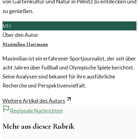
von Gartenkultur und Natur in Pillnitz zu entdecken und
zu genießen.
MH
Über den Autor
Maximilian Hartmann
Maximilian ist ein erfahrener Sportjournalist, der seit über
acht Jahren über Fußball und Olympische Spiele berichtet.
Seine Analysen sind bekannt für ihre ausführliche
Recherche und Perspektivenvielfalt.
Weitere Artikel des Autors
Regionale Nachrichten
Mehr aus dieser Rubrik