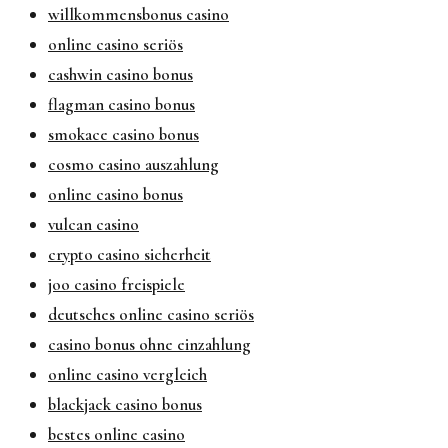
willkommensbonus casino
online casino seriös
cashwin casino bonus
flagman casino bonus
smokace casino bonus
cosmo casino auszahlung
online casino bonus
vulcan casino
crypto casino sicherheit
joo casino freispiele
deutsches online casino seriös
casino bonus ohne einzahlung
online casino vergleich
blackjack casino bonus
bestes online casino