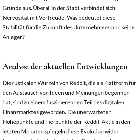
Gründe aus. Überall in der Stadt verbindet sich
Nervosität mit Vorfreude: Was bedeutet diese
Stabilität für die Zukunft des Unternehmens und seine
Anleger?
Analyse der aktuellen Entwicklungen
Die rustikalen Wurzeln von Reddit, die als Plattform für
den Austausch von Ideen und Meinungen begonnen
hat, sind zu einem faszinierenden Teil des digitalen
Finanzmarktes geworden. Die unerwarteten
Höhepunkte und Tiefpunkte der Reddit-Aktie in den
letzten Monaten spiegeln diese Evolution wider.