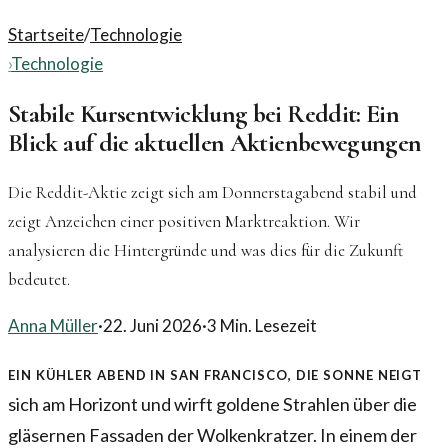
Startseite
/
Technologie
›
Technologie
Stabile Kursentwicklung bei Reddit: Ein
Blick auf die aktuellen Aktienbewegungen
Die Reddit-Aktie zeigt sich am Donnerstagabend stabil und
zeigt Anzeichen einer positiven Marktreaktion. Wir
analysieren die Hintergründe und was dies für die Zukunft
bedeutet.
Anna Müller
·
22. Juni 2026
·
3 Min. Lesezeit
Ein kühler Abend in San Francisco, die Sonne neigt
sich am Horizont und wirft goldene Strahlen über die
gläsernen Fassaden der Wolkenkratzer. In einem der