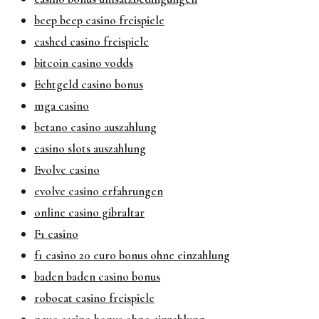
beep beep casino freispiele
cashed casino freispiele
bitcoin casino vodds
Echtgeld casino bonus
mga casino
betano casino auszahlung
casino slots auszahlung
Evolve casino
evolve casino erfahrungen
online casino gibraltar
F1 casino
f1 casino 20 euro bonus ohne einzahlung
baden baden casino bonus
robocat casino freispiele