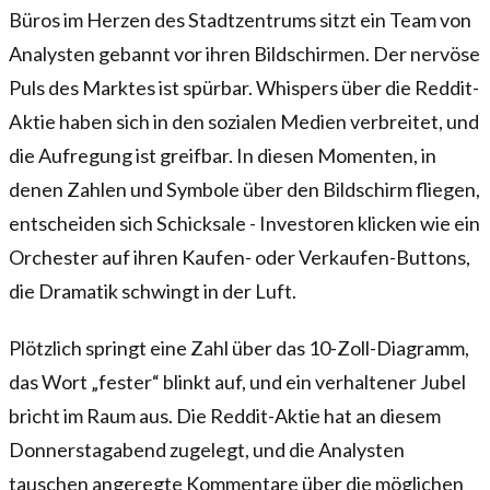
Büros im Herzen des Stadtzentrums sitzt ein Team von
Analysten gebannt vor ihren Bildschirmen. Der nervöse
Puls des Marktes ist spürbar. Whispers über die Reddit-
Aktie haben sich in den sozialen Medien verbreitet, und
die Aufregung ist greifbar. In diesen Momenten, in
denen Zahlen und Symbole über den Bildschirm fliegen,
entscheiden sich Schicksale - Investoren klicken wie ein
Orchester auf ihren Kaufen- oder Verkaufen-Buttons,
die Dramatik schwingt in der Luft.
Plötzlich springt eine Zahl über das 10-Zoll-Diagramm,
das Wort „fester“ blinkt auf, und ein verhaltener Jubel
bricht im Raum aus. Die Reddit-Aktie hat an diesem
Donnerstagabend zugelegt, und die Analysten
tauschen angeregte Kommentare über die möglichen