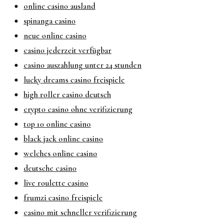
online casino ausland
spinanga casino
neue online casino
casino jederzeit verfügbar
casino auszahlung unter 24 stunden
lucky dreams casino freispiele
high roller casino deutsch
crypto casino ohne verifizierung
top 10 online casino
black jack online casino
welches online casino
deutsche casino
live roulette casino
frumzi casino freispiele
casino mit schneller verifizierung