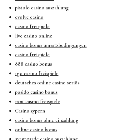
pistolo casino auszahlung
evolve casino
casino freispiele
live casino online
casino bonus umsatzbedingungen
casino freispiele
888 casino bonus
1go casino freispiele
deutsches online casino seriös
posido casino bonus
rant casino freispiele
Casino zypern
casino bonus ohne einzahlung
online casino bonus
avantgarde casino auszahlung