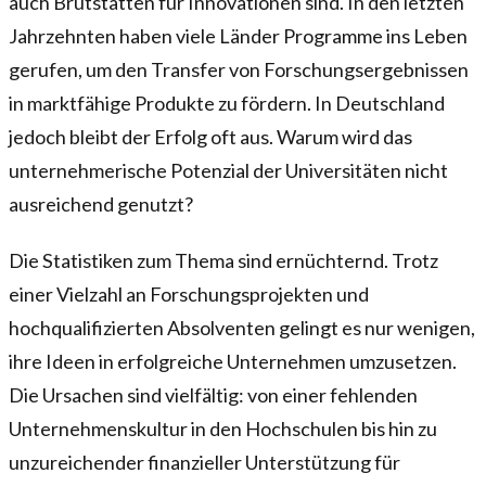
auch Brutstätten für Innovationen sind. In den letzten
Jahrzehnten haben viele Länder Programme ins Leben
gerufen, um den Transfer von Forschungsergebnissen
in marktfähige Produkte zu fördern. In Deutschland
jedoch bleibt der Erfolg oft aus. Warum wird das
unternehmerische Potenzial der Universitäten nicht
ausreichend genutzt?
Die Statistiken zum Thema sind ernüchternd. Trotz
einer Vielzahl an Forschungsprojekten und
hochqualifizierten Absolventen gelingt es nur wenigen,
ihre Ideen in erfolgreiche Unternehmen umzusetzen.
Die Ursachen sind vielfältig: von einer fehlenden
Unternehmenskultur in den Hochschulen bis hin zu
unzureichender finanzieller Unterstützung für