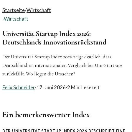
Startseite
/
Wirtschaft
›
Wirtschaft
Universität Startup Index 2026:
Deutschlands Innovationsrückstand
Der Universität Startup Index 2026 zeigt deutlich, dass
Deutschland im internationalen Vergleich bei Uni-Start-ups
zurückfällt. Wo liegen die Ursachen?
Felix Schneider
·
17. Juni 2026
·
2 Min. Lesezeit
Ein bemerkenswerter Index
Der Universität Startup Index 2026 beschreibt eine