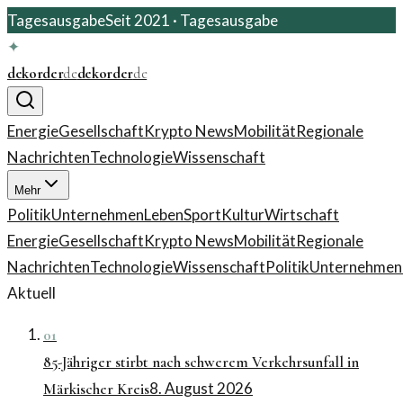
Tagesausgabe
Seit 2021
·
Tagesausgabe
✦
dekorder
de
dekorder
de
Energie
Gesellschaft
Krypto News
Mobilität
Regionale
Nachrichten
Technologie
Wissenschaft
Mehr
Politik
Unternehmen
Leben
Sport
Kultur
Wirtschaft
Energie
Gesellschaft
Krypto News
Mobilität
Regionale
Nachrichten
Technologie
Wissenschaft
Politik
Unternehmen
Aktuell
01
85-Jähriger stirbt nach schwerem Verkehrsunfall in
8. August 2026
Märkischer Kreis