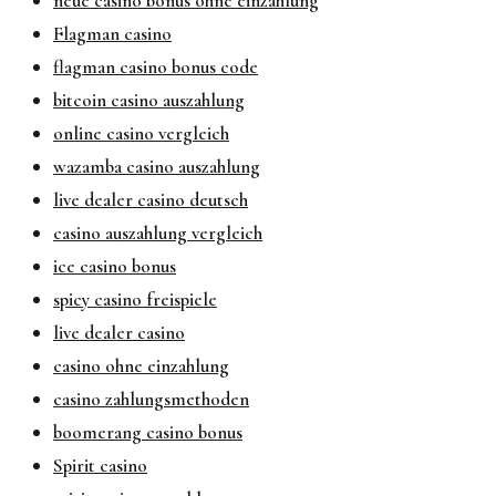
neue casino bonus ohne einzahlung
Flagman casino
flagman casino bonus code
bitcoin casino auszahlung
online casino vergleich
wazamba casino auszahlung
live dealer casino deutsch
casino auszahlung vergleich
ice casino bonus
spicy casino freispiele
live dealer casino
casino ohne einzahlung
casino zahlungsmethoden
boomerang casino bonus
Spirit casino