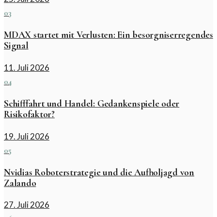
03
MDAX startet mit Verlusten: Ein besorgniserregendes
Signal
11. Juli 2026
04
Schifffahrt und Handel: Gedankenspiele oder
Risikofaktor?
19. Juli 2026
05
Nvidias Roboterstrategie und die Aufholjagd von
Zalando
27. Juli 2026