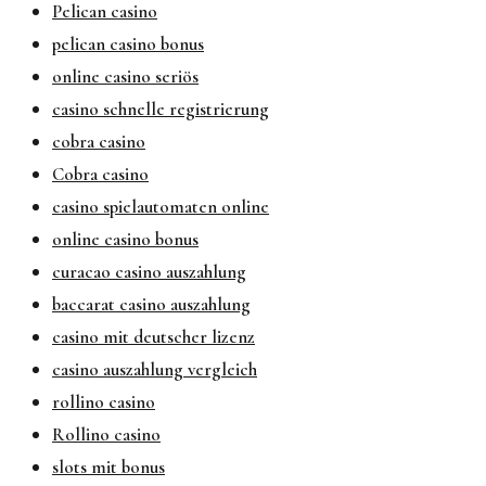
Pelican casino
pelican casino bonus
online casino seriös
casino schnelle registrierung
cobra casino
Cobra casino
casino spielautomaten online
online casino bonus
curacao casino auszahlung
baccarat casino auszahlung
casino mit deutscher lizenz
casino auszahlung vergleich
rollino casino
Rollino casino
slots mit bonus