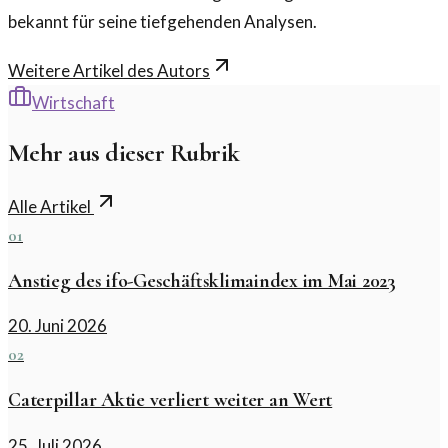
bekannt für seine tiefgehenden Analysen.
Weitere Artikel des Autors
Wirtschaft
Mehr aus dieser Rubrik
Alle Artikel
01
Anstieg des ifo-Geschäftsklimaindex im Mai 2023
20. Juni 2026
02
Caterpillar Aktie verliert weiter an Wert
25. Juli 2026