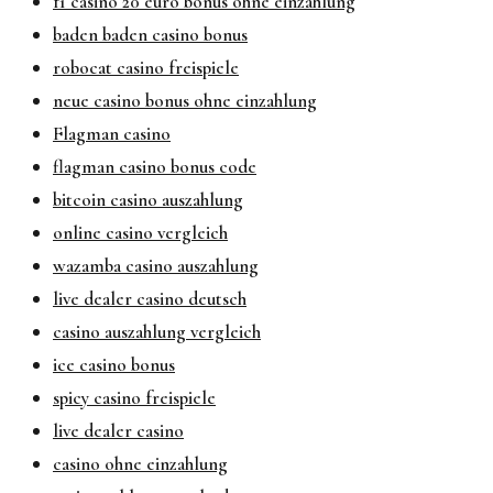
f1 casino 20 euro bonus ohne einzahlung
baden baden casino bonus
robocat casino freispiele
neue casino bonus ohne einzahlung
Flagman casino
flagman casino bonus code
bitcoin casino auszahlung
online casino vergleich
wazamba casino auszahlung
live dealer casino deutsch
casino auszahlung vergleich
ice casino bonus
spicy casino freispiele
live dealer casino
casino ohne einzahlung