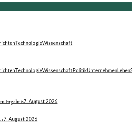
richten
Technologie
Wissenschaft
richten
Technologie
Wissenschaft
Politik
Unternehmen
Leben
7. August 2026
en-Ergebnis
7. August 2026
er