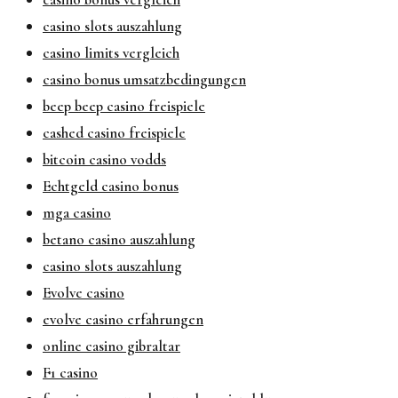
casino slots auszahlung
casino limits vergleich
casino bonus umsatzbedingungen
beep beep casino freispiele
cashed casino freispiele
bitcoin casino vodds
Echtgeld casino bonus
mga casino
betano casino auszahlung
casino slots auszahlung
Evolve casino
evolve casino erfahrungen
online casino gibraltar
F1 casino