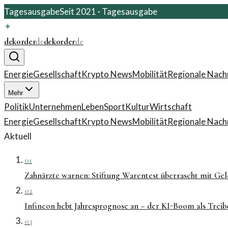
Tagesausgabe
Seit 2021
·
Tagesausgabe
✦
dekorder
de
dekorder
de
Energie
Gesellschaft
Krypto News
Mobilität
Regionale Nach
Mehr
Politik
Unternehmen
Leben
Sport
Kultur
Wirtschaft
Energie
Gesellschaft
Krypto News
Mobilität
Regionale Nach
Aktuell
01
Zahnärzte warnen: Stiftung Warentest überrascht mit Gel
02
Infineon hebt Jahresprognose an – der KI-Boom als Treib
03