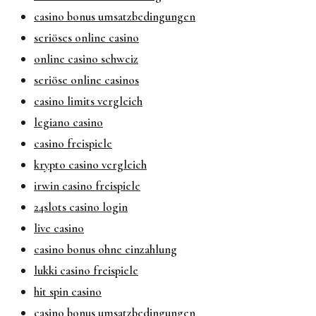
casino bonus umsatzbedingungen
seriöses online casino
online casino schweiz
seriöse online casinos
casino limits vergleich
legiano casino
casino freispiele
krypto casino vergleich
irwin casino freispiele
24slots casino login
live casino
casino bonus ohne einzahlung
lukki casino freispiele
hit spin casino
casino bonus umsatzbedingungen