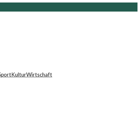
Sport
Kultur
Wirtschaft