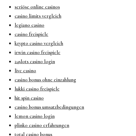
seriöse online casinos
casino limits vergleich
legiano casino
casino freispiele
krypto casino vergleich
irwin casino freispiele
24slots casino login
live casino
casino bonus ohne einzahlung
lukki casino freispiele
hit spin casino
casino bonus umsatzbedingungen
lemon casino login
plinko casino erfahrungen
total casino bonus