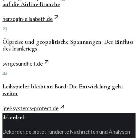
auf die Airline-Branche
herzogin-elisabeth.de
03
Ölpreise und geopolitische Spannungen: Der Einfluss
des Irankriegs
svrgesundheit.de
04
Leihspieler bleibt an Bord: Die Entwicklung geht
weiter
igel-systems-protect.de
dekorder
de
Dekorder.de bietet fundierte Nachrichten und Analysen