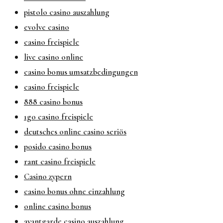
pistolo casino auszahlung
evolve casino
casino freispiele
live casino online
casino bonus umsatzbedingungen
casino freispiele
888 casino bonus
1go casino freispiele
deutsches online casino seriös
posido casino bonus
rant casino freispiele
Casino zypern
casino bonus ohne einzahlung
online casino bonus
avantgarde casino auszahlung