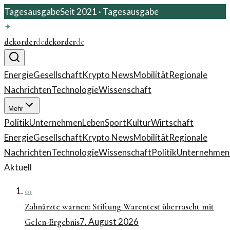
Tagesausgabe
Seit 2021
·
Tagesausgabe
✦
dekorder
de
dekorder
de
Energie
Gesellschaft
Krypto News
Mobilität
Regionale
Nachrichten
Technologie
Wissenschaft
Mehr
Politik
Unternehmen
Leben
Sport
Kultur
Wirtschaft
Energie
Gesellschaft
Krypto News
Mobilität
Regionale
Nachrichten
Technologie
Wissenschaft
Politik
Unternehmen
Aktuell
01
Zahnärzte warnen: Stiftung Warentest überrascht mit
7. August 2026
Gelen-Ergebnis