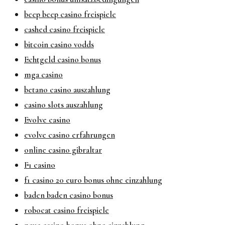
beep beep casino freispiele
cashed casino freispiele
bitcoin casino vodds
Echtgeld casino bonus
mga casino
betano casino auszahlung
casino slots auszahlung
Evolve casino
evolve casino erfahrungen
online casino gibraltar
F1 casino
f1 casino 20 euro bonus ohne einzahlung
baden baden casino bonus
robocat casino freispiele