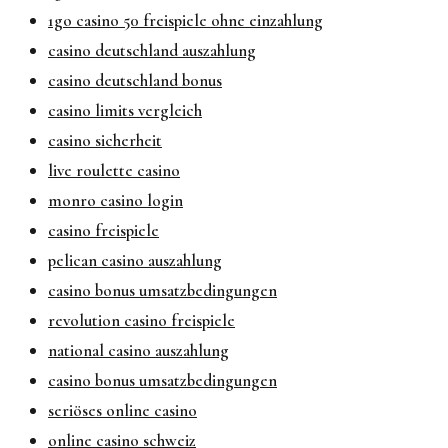
1go casino 50 freispiele ohne einzahlung
casino deutschland auszahlung
casino deutschland bonus
casino limits vergleich
casino sicherheit
live roulette casino
monro casino login
casino freispiele
pelican casino auszahlung
casino bonus umsatzbedingungen
revolution casino freispiele
national casino auszahlung
casino bonus umsatzbedingungen
seriöses online casino
online casino schweiz