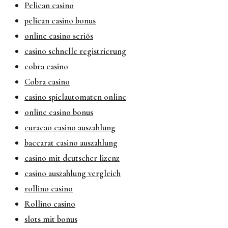
Pelican casino
pelican casino bonus
online casino seriös
casino schnelle registrierung
cobra casino
Cobra casino
casino spielautomaten online
online casino bonus
curacao casino auszahlung
baccarat casino auszahlung
casino mit deutscher lizenz
casino auszahlung vergleich
rollino casino
Rollino casino
slots mit bonus