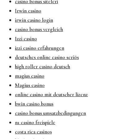
casino bonus siteleri
Irwin casino
irwin casino login
casino bonus vergleich
Izzi casino
izzi casino erfahrungen
deutsches online casino seriös
high roller casino deutsch
magius casino
Magius casino
online casino mit deutscher lizenz
bwin casino bonus
casino bonus umsatzbedingungen
n1 casino freispiele
costa rica casinos