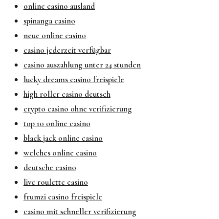
online casino ausland
spinanga casino
neue online casino
casino jederzeit verfügbar
casino auszahlung unter 24 stunden
lucky dreams casino freispiele
high roller casino deutsch
crypto casino ohne verifizierung
top 10 online casino
black jack online casino
welches online casino
deutsche casino
live roulette casino
frumzi casino freispiele
casino mit schneller verifizierung